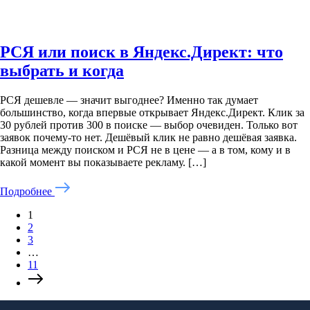
РСЯ или поиск в Яндекс.Директ: что
выбрать и когда
Запишитесь на
бесплатную консультацию
РСЯ дешевле — значит выгоднее? Именно так думает
Консультация позволит чётко расставить
большинство, когда впервые открывает Яндекс.Директ. Клик за
приоритеты и сэкономить от 20 000 ₽ за
30 рублей против 300 в поиске — выбор очевиден. Только вот
счёт правильной маркетинговой
заявок почему-то нет. Дешёвый клик не равно дешёвая заявка.
стратегии
Разница между поиском и РСЯ не в цене — а в том, кому и в
какой момент вы показываете рекламу. […]
Подробнее
1
2
3
…
11