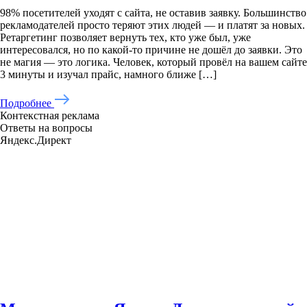
98% посетителей уходят с сайта, не оставив заявку. Большинство
рекламодателей просто теряют этих людей — и платят за новых.
Ретаргетинг позволяет вернуть тех, кто уже был, уже
интересовался, но по какой-то причине не дошёл до заявки. Это
8 800 101-63-20
не магия — это логика. Человек, который провёл на вашем сайте
3 минуты и изучал прайс, намного ближе […]
Подробнее
Контекстная реклама
Услуги
Ответы на вопросы
Тарифы
Яндекс.Директ
Кейсы
Блог
Контакты
ИП Бурлаков Т.Г.
ИНН 030953705246,
ОГРНИП
318032700040739
Политика конфиденциальности
© Все права защищены. Адрес: г. Иркутск, ул. Байкальская,
295/1
Продвижение
строительных ниш
Продвижение В2В
Продвижение
недвижимости за рубежом