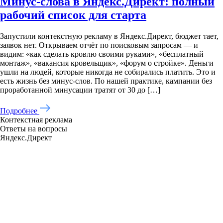
Минус-слова в Яндекс.Директ: полный
admin@baikal-target.ru
рабочий список для старта
Приём заявок :
Пн-Вс: 9.00-20.00
Запустили контекстную рекламу в Яндекс.Директ, бюджет тает,
С 2019 года удалённый
заявок нет. Открываем отчёт по поисковым запросам — и
отдел маркетинга по цене
видим: «как сделать кровлю своими руками», «бесплатный
маркетолога в штате
монтаж», «вакансия кровельщик», «форум о стройке». Деньги
ушли на людей, которые никогда не собирались платить. Это и
есть жизнь без минус-слов. По нашей практике, кампании без
проработанной минусации тратят от 30 до […]
Подробнее
Контекстная реклама
Ответы на вопросы
Яндекс.Директ