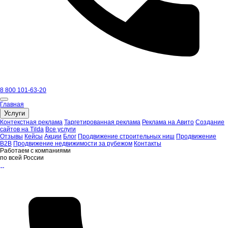
8 800 101-63-20
Главная
Услуги
Контекстная реклама
Таргетированная реклама
Реклама на Авито
Создание
сайтов на Tilda
Все услуги
Отзывы
Кейсы
Акции
Блог
Продвижение строительных ниш
Продвижение
B2B
Продвижение недвижимости за рубежом
Контакты
Работаем с компаниями
по всей России