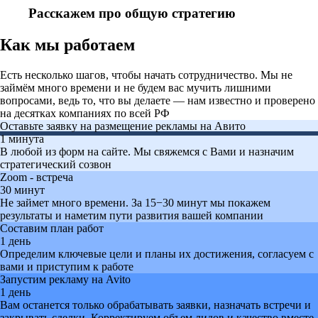
Расскажем про общую стратегию
Как мы работаем
Есть несколько шагов, чтобы начать сотрудничество. Мы не
займём много времени и не будем вас мучить лишними
вопросами, ведь то, что вы делаете — нам известно и проверено
на десятках компаниях по всей РФ
Оставьте заявку на размещение рекламы на Авито
1 минута
В любой из форм на сайте. Мы свяжемся с Вами и назначим
стратегический созвон
Реклама на Avito для
Zoom - встреча
30 минут
бизнеса: заказать
Не займет много времени. За 15−30 минут мы покажем
продвижение услуг
результаты и наметим пути развития вашей компании
компании на Авито
Составим план работ
1 день
Определим ключевые цели и планы их достижения, согласуем с
Продвижение на Avito: ваши
вами и приступим к работе
объявления выше конкурентов
Запустим рекламу на Avito
Снижаем стоимость рекламы
1 день
Вам останется только обрабатывать заявки, назначать встречи и
Бесплатная консультация
закрывать сделки. Корректируем объем лидов и качество вместе