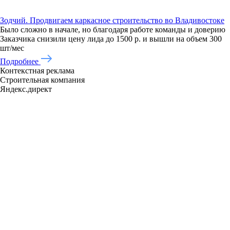
Зодчий. Продвигаем каркасное строительство во Владивостоке
Было сложно в начале, но благодаря работе команды и доверию
Заказчика снизили цену лида до 1500 р. и вышли на объем 300
шт/мес
Подробнее
Контекстная реклама
Строительная компания
Яндекс.директ
8 800 101-63-20
Услуги
Тарифы
Кейсы
Блог
Контакты
ИП Бурлаков Т.Г.
ИНН 030953705246,
ОГРНИП