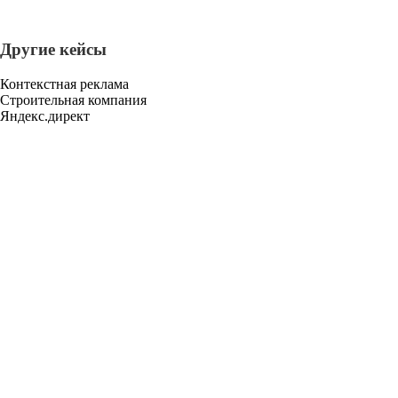
Другие кейсы
Контекстная реклама
Строительная компания
Яндекс.директ
Тимофей
Написать мне в
Telegram
Эксперт по привлечению
клиентов для вашего бизнеса