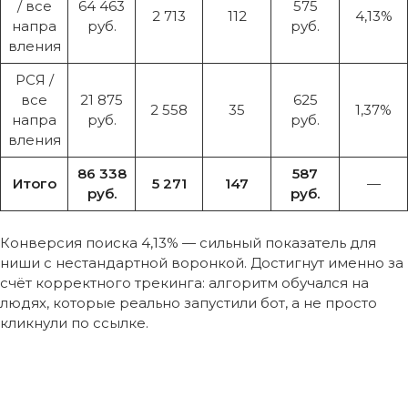
/ все
64 463
575
2 713
112
4,13%
напра
руб.
руб.
вления
РСЯ /
все
21 875
625
2 558
35
1,37%
напра
руб.
руб.
вления
86 338
587
Итого
5 271
147
—
руб.
руб.
Конверсия поиска 4,13% — сильный показатель для
ниши с нестандартной воронкой. Достигнут именно за
счёт корректного трекинга: алгоритм обучался на
людях, которые реально запустили бот, а не просто
кликнули по ссылке.