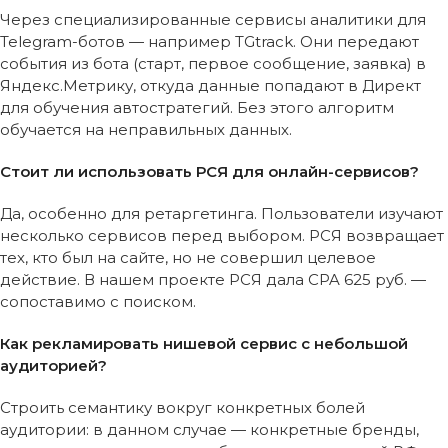
Через специализированные сервисы аналитики для
Telegram-ботов — например TGtrack. Они передают
события из бота (старт, первое сообщение, заявка) в
Яндекс.Метрику, откуда данные попадают в Директ
для обучения автостратегий. Без этого алгоритм
обучается на неправильных данных.
Стоит ли использовать РСЯ для онлайн-сервисов?
8 800 101-63-20
Да, особенно для ретаргетинга. Пользователи изучают
несколько сервисов перед выбором. РСЯ возвращает
тех, кто был на сайте, но не совершил целевое
действие. В нашем проекте РСЯ дала CPA 625 руб. —
Услуги
сопоставимо с поиском.
Тарифы
Кейсы
Как рекламировать нишевой сервис с небольшой
Блог
Контакты
аудиторией?
ИП Бурлаков Т.Г.
ИНН 030953705246,
Строить семантику вокруг конкретных болей
ОГРНИП
318032700040739
аудитории: в данном случае — конкретные бренды,
Политика конфиденциальности