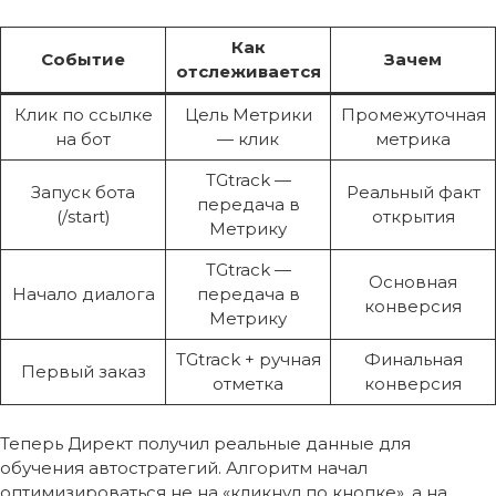
Как
Событие
Зачем
отслеживается
Клик по ссылке
Цель Метрики
Промежуточная
на бот
— клик
метрика
TGtrack —
Запуск бота
Реальный факт
передача в
(/start)
открытия
Метрику
TGtrack —
Основная
Начало диалога
передача в
конверсия
Метрику
TGtrack + ручная
Финальная
Первый заказ
отметка
конверсия
Теперь Директ получил реальные данные для
обучения автостратегий. Алгоритм начал
оптимизироваться не на «кликнул по кнопке», а на