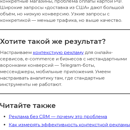
конкретные магазины, проблема оплаты картой РФ.
© Все права защищены. Адрес: г. Иркутск, ул. Байкальская,
Широкие запросы «доставка из США» дают большой
295/1
Продвижение
объём, но низкую конверсию. Узкие запросы с
строительных ниш
конкретикой — меньше трафика, но выше качество.
Продвижение В2В
Продвижение
недвижимости за рубежом
admin@baikal-target.ru
Хотите такой же результат?
Приём заявок :
Настраиваем
контекстную рекламу
для онлайн-
Пн-Вс: 9.00-20.00
С 2019 года удалённый
сервисов, e-commerce и бизнесов с нестандартными
отдел маркетинга по цене
воронками конверсий — Telegram-боты,
маркетолога в штате
мессенджеры, мобильные приложения. Умеем
настраивать аналитику там, где стандартные
инструменты не работают.
Читайте также
Реклама без CRM — почему это проблема
Как измерять эффективность контекстной рекламы