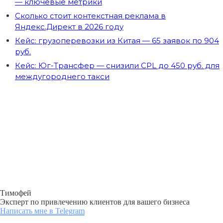
— ключевые метрики
Сколько стоит контекстная реклама в
Яндекс.Директ в 2026 году
Кейс: грузоперевозки из Китая — 65 заявок по 904
руб.
Кейс: Юг-Трансфер — снизили CPL до 450 руб. для
междугороднего такси
Хотите также? Запишитесь
на
бесплатную консультацию
Консультация позволит чётко расставить
приоритеты и сэкономить от 20 000 ₽ за
счёт правильной маркетинговой
стратегии
Тимофей
Эксперт по привлечению клиентов для вашего бизнеса
Написать мне в Telegram